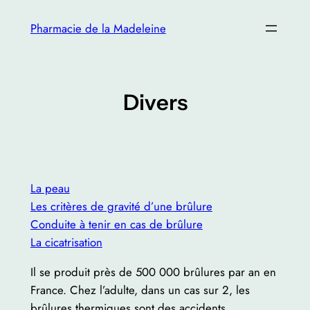
Skip
Pharmacie de la Madeleine
to
content
Divers
La peau
Les critères de gravité d’une brûlure
Conduite à tenir en cas de brûlure
La cicatrisation
Il se produit près de 500 000 brûlures par an en
France. Chez l’adulte, dans un cas sur 2, les
brûlures thermiques sont des accidents